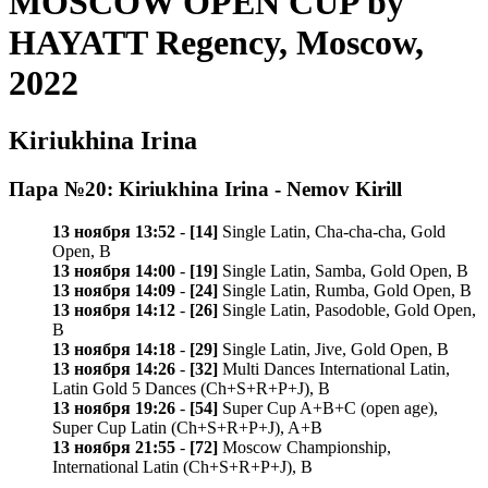
MOSCOW OPEN CUP by
HAYATT Regency, Moscow,
2022
Kiriukhina Irina
Пара №20: Kiriukhina Irina - Nemov Kirill
13 ноября 13:52
-
[14]
Single Latin, Cha-cha-cha, Gold
Open, B
13 ноября 14:00
-
[19]
Single Latin, Samba, Gold Open, B
13 ноября 14:09
-
[24]
Single Latin, Rumba, Gold Open, B
13 ноября 14:12
-
[26]
Single Latin, Pasodoble, Gold Open,
B
13 ноября 14:18
-
[29]
Single Latin, Jive, Gold Open, B
13 ноября 14:26
-
[32]
Multi Dances International Latin,
Latin Gold 5 Dances (Ch+S+R+P+J), B
13 ноября 19:26
-
[54]
Super Cup A+B+C (open age),
Super Cup Latin (Ch+S+R+P+J), A+B
13 ноября 21:55
-
[72]
Moscow Championship,
International Latin (Ch+S+R+P+J), B