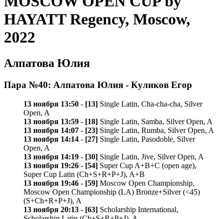
MOSCOW OPEN CUP by
HAYATT Regency, Moscow,
2022
Алпатова Юлия
Пара №40: Алпатова Юлия - Куликов Егор
13 ноября 13:50
-
[13]
Single Latin, Cha-cha-cha, Silver
Open, A
13 ноября 13:59
-
[18]
Single Latin, Samba, Silver Open, A
13 ноября 14:07
-
[23]
Single Latin, Rumba, Silver Open, A
13 ноября 14:14
-
[27]
Single Latin, Pasodoble, Silver
Open, A
13 ноября 14:19
-
[30]
Single Latin, Jive, Silver Open, A
13 ноября 19:26
-
[54]
Super Cup A+B+C (open age),
Super Cup Latin (Ch+S+R+P+J), A+B
13 ноября 19:46
-
[59]
Moscow Open Championship,
Moscow Open Championship (LA) Bronze+Silver (<45)
(S+Ch+R+P+J), A
13 ноября 20:13
-
[63]
Scholarship International,
Scholarship Latin (Ch+S+R+P+J), A