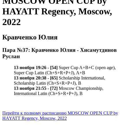
MOSCOW OPEN CUP by
HAYATT Regency, Moscow,
2022
Кравченко Юлия
Пара №37: Кравченко Юлия - Хисамутдинов
Руслан
13 ноября 19:26
-
[54]
Super Cup A+B+C (open age),
Super Cup Latin (Ch+S+R+P+J), A+B
13 ноября 20:38
-
[65]
Scholarship International,
Scholarship Latin (Ch+S+R+P+J), B
13 ноября 21:55
-
[72]
Moscow Championship,
International Latin (Ch+S+R+P+J), B
Перейти к полному расписанию MOSCOW OPEN CUP by
HAYATT Regency, Moscow, 2022