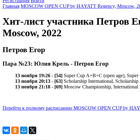
Регистрация
Войти
Главная
MOSCOW OPEN CUP by HAYATT Regency, Moscow, 2
Хит-лист участника Петров
Moscow, 2022
Петров Егор
Пара №23: Юлия Крель - Петров Егор
13 ноября 19:26
-
[54]
Super Cup A+B+C (open age), Super
13 ноября 20:13
-
[63]
Scholarship International, Scholarsh
13 ноября 21:18
-
[69]
Moscow Championship, International
Перейти к полному расписанию MOSCOW OPEN CUP by HAYAT