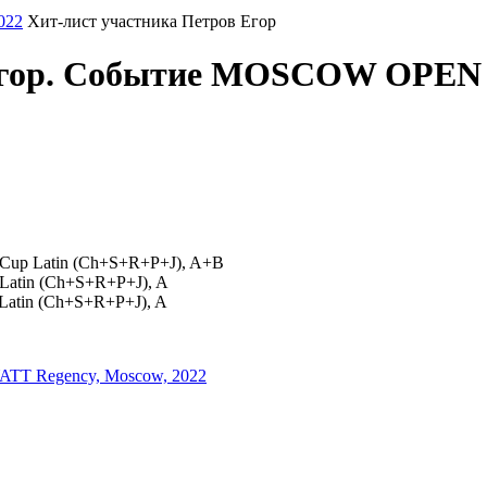
022
Хит-лист участника Петров Егор
 Егор. Событие MOSCOW OPEN 
 Cup Latin (Ch+S+R+P+J), A+B
ip Latin (Ch+S+R+P+J), A
 Latin (Ch+S+R+P+J), A
T Regency, Moscow, 2022