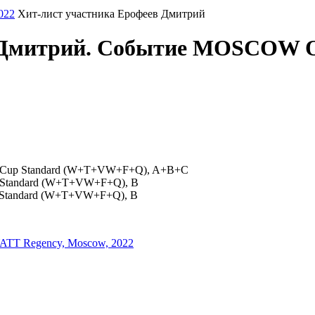
022
Хит-лист участника Ерофеев Дмитрий
в Дмитрий. Событие MOSCOW
er Cup Standard (W+T+VW+F+Q), A+B+C
hip Standard (W+T+VW+F+Q), B
al Standard (W+T+VW+F+Q), B
T Regency, Moscow, 2022