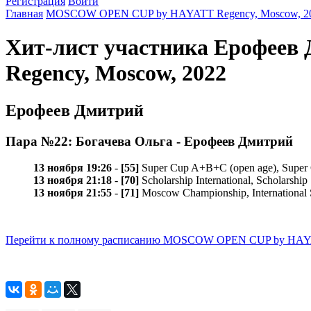
Регистрация
Войти
Главная
MOSCOW OPEN CUP by HAYATT Regency, Moscow, 2
Хит-лист участника Ерофее
Regency, Moscow, 2022
Ерофеев Дмитрий
Пара №22: Богачева Ольга - Ерофеев Дмитрий
13 ноября 19:26
-
[55]
Super Cup A+B+C (open age), Sup
13 ноября 21:18
-
[70]
Scholarship International, Scholars
13 ноября 21:55
-
[71]
Moscow Championship, Internation
Перейти к полному расписанию MOSCOW OPEN CUP by HAYAT