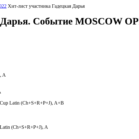
022
Хит-лист участника Гадецкая Дарья
ая Дарья. Событие MOSCOW OP
, A
A
 Cup Latin (Ch+S+R+P+J), A+B
ip Latin (Ch+S+R+P+J), A