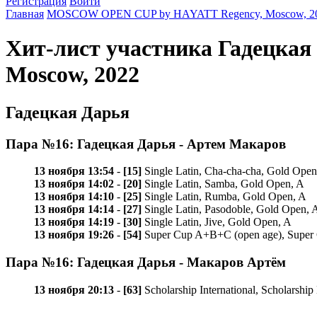
Регистрация
Войти
Главная
MOSCOW OPEN CUP by HAYATT Regency, Moscow, 2
Хит-лист участника Гадецк
Moscow, 2022
Гадецкая Дарья
Пара №16: Гадецкая Дарья - Артем Макаров
13 ноября 13:54
-
[15]
Single Latin, Cha-cha-cha, Gold Open
13 ноября 14:02
-
[20]
Single Latin, Samba, Gold Open, A
13 ноября 14:10
-
[25]
Single Latin, Rumba, Gold Open, A
13 ноября 14:14
-
[27]
Single Latin, Pasodoble, Gold Open, 
13 ноября 14:19
-
[30]
Single Latin, Jive, Gold Open, A
13 ноября 19:26
-
[54]
Super Cup A+B+C (open age), Super
Пара №16: Гадецкая Дарья - Макаров Артём
13 ноября 20:13
-
[63]
Scholarship International, Scholarsh