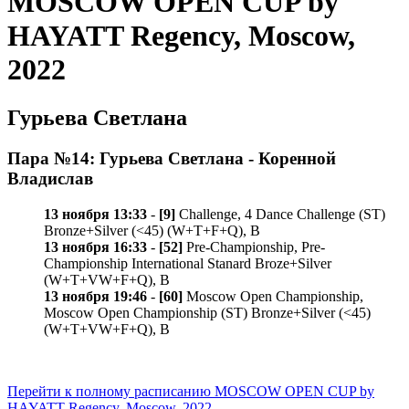
MOSCOW OPEN CUP by
HAYATT Regency, Moscow,
2022
Гурьева Светлана
Пара №14: Гурьева Светлана - Коренной
Владислав
13 ноября 13:33
-
[9]
Challenge, 4 Dance Challenge (ST)
Bronze+Silver (<45) (W+T+F+Q), B
13 ноября 16:33
-
[52]
Pre-Championship, Pre-
Championship International Stanard Broze+Silver
(W+T+VW+F+Q), B
13 ноября 19:46
-
[60]
Moscow Open Championship,
Moscow Open Championship (ST) Bronze+Silver (<45)
(W+T+VW+F+Q), B
Перейти к полному расписанию MOSCOW OPEN CUP by
HAYATT Regency, Moscow, 2022