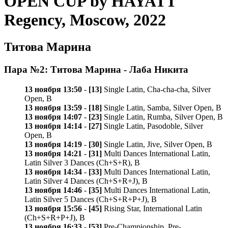
OPEN CUP by HAYATT
Regency, Moscow, 2022
Титова Марина
Пара №2: Титова Марина - Лаба Никита
13 ноября 13:50
-
[13]
Single Latin, Cha-cha-cha, Silver
Open, B
13 ноября 13:59
-
[18]
Single Latin, Samba, Silver Open, B
13 ноября 14:07
-
[23]
Single Latin, Rumba, Silver Open, B
13 ноября 14:14
-
[27]
Single Latin, Pasodoble, Silver
Open, B
13 ноября 14:19
-
[30]
Single Latin, Jive, Silver Open, B
13 ноября 14:21
-
[31]
Multi Dances International Latin,
Latin Silver 3 Dances (Ch+S+R), B
13 ноября 14:34
-
[33]
Multi Dances International Latin,
Latin Silver 4 Dances (Ch+S+R+J), B
13 ноября 14:46
-
[35]
Multi Dances International Latin,
Latin Silver 5 Dances (Ch+S+R+P+J), B
13 ноября 15:56
-
[45]
Rising Star, International Latin
(Ch+S+R+P+J), B
13 ноября 16:33
-
[53]
Pre-Championship, Pre-