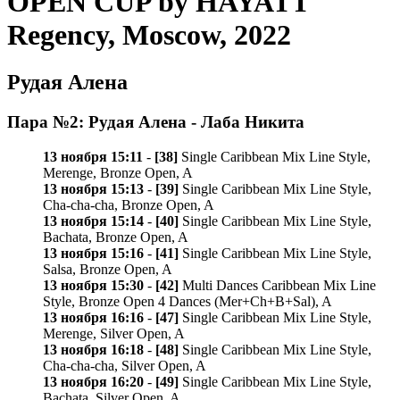
OPEN CUP by HAYATT
Regency, Moscow, 2022
Рудая Алена
Пара №2: Рудая Алена - Лаба Никита
13 ноября 15:11
-
[38]
Single Caribbean Mix Line Style,
Merenge, Bronze Open, A
13 ноября 15:13
-
[39]
Single Caribbean Mix Line Style,
Cha-cha-cha, Bronze Open, A
13 ноября 15:14
-
[40]
Single Caribbean Mix Line Style,
Bachata, Bronze Open, A
13 ноября 15:16
-
[41]
Single Caribbean Mix Line Style,
Salsa, Bronze Open, A
13 ноября 15:30
-
[42]
Multi Dances Caribbean Mix Line
Style, Bronze Open 4 Dances (Mer+Ch+B+Sal), A
13 ноября 16:16
-
[47]
Single Caribbean Mix Line Style,
Merenge, Silver Open, A
13 ноября 16:18
-
[48]
Single Caribbean Mix Line Style,
Cha-cha-cha, Silver Open, A
13 ноября 16:20
-
[49]
Single Caribbean Mix Line Style,
Bachata, Silver Open, A