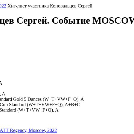
022
Хит-лист участника Коновальцев Сергей
льцев Сергей. Событие MOSC
 A
, A
, Standard Gold 5 Dances (W+T+VW+F+Q), A
er Cup Standard (W+T+VW+F+Q), A+B+C
al Standard (W+T+VW+F+Q), A
T Regency, Moscow, 2022