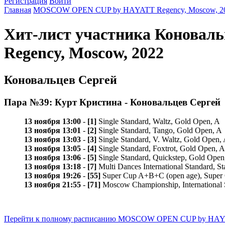
Регистрация
Войти
Главная
MOSCOW OPEN CUP by HAYATT Regency, Moscow, 2
Хит-лист участника Конова
Regency, Moscow, 2022
Коновальцев Сергей
Пара №39: Курт Кристина - Коновальцев Сергей
13 ноября 13:00
-
[1]
Single Standard, Waltz, Gold Open, A
13 ноября 13:01
-
[2]
Single Standard, Tango, Gold Open, A
13 ноября 13:03
-
[3]
Single Standard, V. Waltz, Gold Open,
13 ноября 13:05
-
[4]
Single Standard, Foxtrot, Gold Open, A
13 ноября 13:06
-
[5]
Single Standard, Quickstep, Gold Open
13 ноября 13:18
-
[7]
Multi Dances International Standard
13 ноября 19:26
-
[55]
Super Cup A+B+C (open age), Sup
13 ноября 21:55
-
[71]
Moscow Championship, Internation
Перейти к полному расписанию MOSCOW OPEN CUP by HAYAT