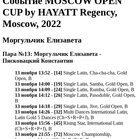
Событие MOSCOW OPEN
CUP by HAYATT Regency,
Moscow, 2022
Моргульчик Елизавета
Пара №13: Моргульчик Елизавета -
Писковацкий Константин
13 ноября 13:52
-
[14]
Single Latin, Cha-cha-cha, Gold
Open, B
13 ноября 14:00
-
[19]
Single Latin, Samba, Gold Open, B
13 ноября 14:09
-
[24]
Single Latin, Rumba, Gold Open, B
13 ноября 14:12
-
[26]
Single Latin, Pasodoble, Gold Open,
B
13 ноября 14:18
-
[29]
Single Latin, Jive, Gold Open, B
13 ноября 14:26
-
[32]
Multi Dances International Latin,
Latin Gold 5 Dances (Ch+S+R+P+J), B
13 ноября 15:56
-
[45]
Rising Star, International Latin
(Ch+S+R+P+J), B
13 ноября 21:55
-
[72]
Moscow Championship,