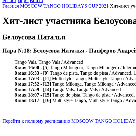
Регистрация
Войти
Главная
MOSCOW TANGO HOLIDAYS CUP 2021
Хит-лист уч
Хит-лист участника Белоус
Белоусова Наталья
Пара №18: Белоусова Наталья - Панферов Андре
Tango Vals, Tango Vals / Advanced
8 мая 16:00
-
[5]
Tango Milongero, Tango Milongero / Interm
8 мая 16:33
-
[9]
Tango de pista, Tango de pista / Advanced, 
8 мая 17:03
-
[11]
Multi style Tango, Multi style Tango / Adv
8 мая 17:52
-
[13]
Tango Milonga, Tango Milonga / Advance
8 мая 17:59
-
[14]
Tango Vals, Tango Vals / Advanced
8 мая 18:07
-
[15]
Tango de pista, Tango de pista / Advanced
8 мая 18:17
-
[16]
Multi style Tango, Multi style Tango / Adv
Перейти к полному расписанию MOSCOW TANGO HOLIDAYS