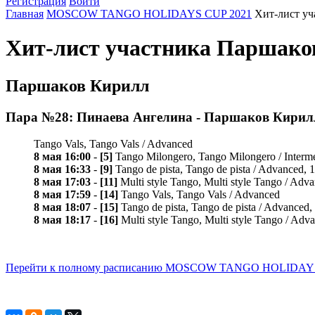
Регистрация
Войти
Главная
MOSCOW TANGO HOLIDAYS CUP 2021
Хит-лист у
Хит-лист участника Парша
Паршаков Кирилл
Пара №28: Пинаева Ангелина - Паршаков Кирил
Tango Vals, Tango Vals / Advanced
8 мая 16:00
-
[5]
Tango Milongero, Tango Milongero / Interm
8 мая 16:33
-
[9]
Tango de pista, Tango de pista / Advanced, 
8 мая 17:03
-
[11]
Multi style Tango, Multi style Tango / Adv
8 мая 17:59
-
[14]
Tango Vals, Tango Vals / Advanced
8 мая 18:07
-
[15]
Tango de pista, Tango de pista / Advanced
8 мая 18:17
-
[16]
Multi style Tango, Multi style Tango / Adv
Перейти к полному расписанию MOSCOW TANGO HOLIDAYS