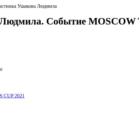
частника Ушакова Людмила
ва Людмила. Событие MOSCO
te
 CUP 2021