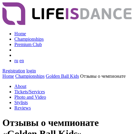
Home
Championships
Premium Club
ru
en
Registration
login
Home
Championships
Golden Ball Kids
Отзывы о чемпионате
About
Tickets/Services
Photo and Video
Stylists
Reviews
Отзывы о чемпионате
«Golden Ball Kids»