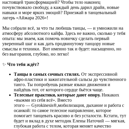
настоящей трансформацией? Чтобы тело наконец
почувствовало свободу, а каждый день дарил драйв, новые
навыки и море ярких эмоций? Приезжай в танцевальный
лагерь «Айжара 2026»!
Мы собрали всё, за что ты любишь танцы, — и умножили на
атмосферу абсолютного кайфа. Здесь не важно, сколько у тебя
опыта: мы знаем, как помочь новичку сделать первый
уверенный шаг и как дать продвинутому танцору новые
смыслы и техники. Вот именно так и будет: насыщенно, но
без выгорания, глубоко, но легко!
✨
Что тебя ждёт?
Танцы в самых сочных стилях.
От экспрессивной
афро‑пластики и зажигательной сальсы до чувственного
танго. Ты попробуешь разные языки движения и
найдёшь тот, от которого сердце бьётся чаще.
Телесные практики, которые дают опору.
Никаких
«выжми из себя всё». Вместо
этого — Gyrokinesis®,мобилизация, дыхание и работа с
осанкой: то самое телесное направление, которое
помогает танцевать красиво и без усталости. Кстати, тут
будет и вклад в духе методик Елены Наточий — мягкая,
глубокая работа с телом, которая меняет качество