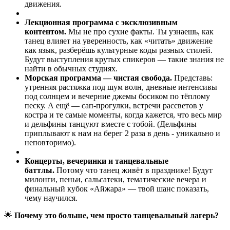
движения.
Лекционная программа с эксклюзивным
контентом.
Мы не про сухие факты. Ты узнаешь, как
танец влияет на уверенность, как «читать» движение
как язык, разберёшь культурные коды разных стилей.
Будут выступления крутых спикеров — такие знания не
найти в обычных студиях.
Морская программа — чистая свобода.
Представь:
утренняя растяжка под шум волн, дневные интенсивы
под солнцем и вечерние джемы босиком по тёплому
песку. А ещё — сап‑прогулки, встречи рассветов у
костра и те самые моменты, когда кажется, что весь мир
и дельфины танцуют вместе с тобой. (Дельфины
приплывают к нам на берег 2 раза в день - уникально и
неповторимо).
Концерты, вечеринки и танцевальные
баттлы.
Потому что танец живёт в празднике! Будут
милонги, пеньи, сальсатеки, тематические вечера и
финальный кубок «Айжара» — твой шанс показать,
чему научился.
🌟
Почему это больше, чем просто танцевальный лагерь?