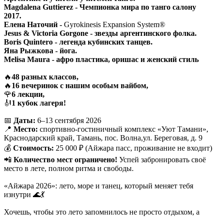
Magdalena Guttierez - Чемпионка мира по танго салону
2017.
Елена Наточий -
Gyrokinesis Expansion System®
Jesus & Victoria Gorgone - звезды аргентинского фолка.
Boris Quintero - легенда кубинских танцев.
Яна Рыжкова - йога.
Melisa Maura - афро пластика, оришас и женский стиль
🔥
48 разных классов,
🔥
16 вечеринок с нашим особым вайбом,
🌹
6 лекции,
🎻
1 кубок лагеря!
📅
Даты:
6–13 сентября 2026
📍
Место:
спортивно‑гостиничный комплекс «Уют Тамани»,
Краснодарский край, Тамань, пос. Волна,ул. Береговая, д. 9
💰
Стоимость:
25 000 ₽ (Айжара пасс, проживание не входит)
📲
Количество мест ограничено!
Успей забронировать своё
место в лете, полном ритма и свободы.
«Айжара 2026»: лето, море и танец, который меняет тебя
изнутри 🌊💃
Хочешь, чтобы это лето запомнилось не просто отдыхом, а