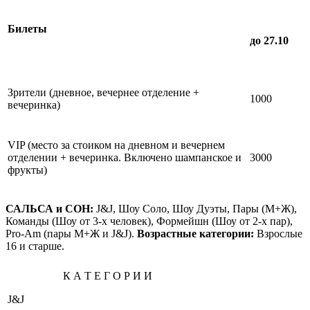
Билеты
до 27.10
Зрители (дневное, вечернее отделение +
1000
вечеринка)
VIP (место за стоиком на дневном и вечернем
отделении + вечеринка. Включено шампанское и
3000
фрукты)
САЛЬСА и СОН:
J&J, Шоу Соло, Шоу Дуэты, Пары (М+Ж),
Команды (Шоу от 3-х человек), Формейшн (Шоу от 2-х пар),
Pro-Am (пары М+Ж и J&J).
Возрастные категории:
Взрослые
16 и старше.
К А Т Е Г О Р И И
J&J