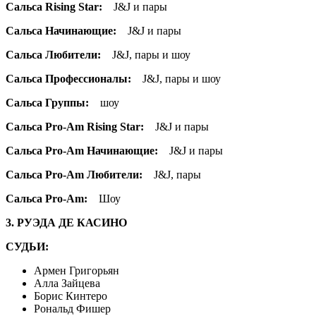
Сальса Rising Star:
J&J и пары
Сальса Начинающие:
J&J и пары
Сальса Любители:
J&J, пары и шоу
Сальса Профессионалы:
J&J, пары и шоу
Сальса Группы:
шоу
Сальса
Pro-Am Rising Star:
J&J и пары
Сальса
Pro-Am Начинающие:
J&J и пары
Сальса
Pro-Am Любители:
J&J, пары
Сальса
Pro-Am:
Шоу
3. РУЭДА ДЕ КАСИНО
СУДЬИ:
Армен Григорьян
Алла Зайцева
Борис Кинтеро
Рональд Фишер