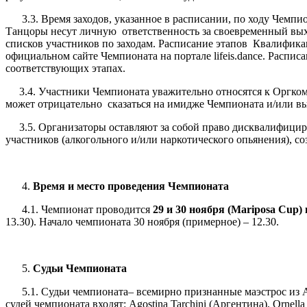
3.3. Время заходов, указанное в расписании, по ходу Чемпио
Танцоры несут личную ответственность за своевременный выхо
списков участников по заходам. Расписание этапов Квалифика
официальном сайте Чемпионата на портале lifeis.dance. Распи
соответствующих этапах.
3.4. Участники Чемпионата уважительно относятся к Оргкоми
может отрицательно сказаться на имидже Чемпионата и/или в
3.5. Организаторы оставляют за собой право дисквалифициров
участников (алкогольного и/или наркотического опьянения), 
Время и место проведения Чемпионата
4.1. Чемпионат проводится
29 и 30 ноября (
Mariposa
Cup
)
13.30). Начало чемпионата 30 ноября (примерное) – 12.30.
Судьи Чемпионата
5.1.
Судьи чемпионата– всемирно признанные маэстрос из А
судей чемпионата входят: Agostina Tarchini (Аргентина), Ornel