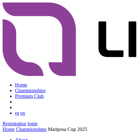
Home
Championships
Premium Club
ru
en
Registration
login
Home
Championships
Mariposa Cup 2025
About