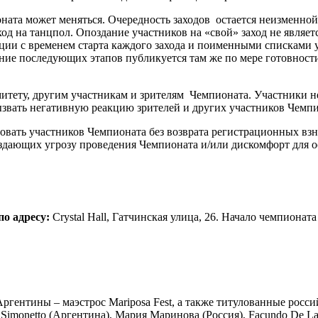
ната может меняться. Очередность заходов остается неизменной
д на танцпол. Опоздание участников на «свой» заход не являе
ции с временем старта каждого захода и поименными списками 
сание последующих этапов публикуется там же по мере готовнос
тету, другим участникам и зрителям Чемпионата. Участники не
ызвать негативную реакцию зрителей и других участников Чемп
ать участников Чемпионата без возврата регистрационных взно
создающих угрозу проведения Чемпионата и/или дискомфорт для 
по адресу:
Crystal Hall, Гатчинская улица, 26. Начало чемпионат
ргентины – маэстрос Mariposa Fest, а также титулованные росс
la Simonetto (Аргентина), Мария Маринова (Россия), Facundo De L