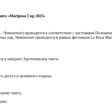
анго
«Mariposa Cup 202
5
»
 Чемпионат) проводится в соответствии с настоящим Положени
ых пар. Чемпионат проводится в рамках фестиваля La Boca Mari
я и танцуют Аргентинское танго;
 досуга и активного отдыха;
скому танго;
цене;
;