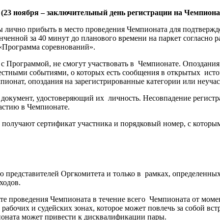
 (23 ноября – заключительный день регистрации на Чемпиона
ично прибыть в место проведения Чемпионата для подтверждени
нченной за 40 минут до планового времени на паркет согласно 
 «Программа соревнований».
 Программой, не смогут участвовать в Чемпионате. Опоздания 
стными событиями, о которых есть сообщения в открытых исто
ионат, опоздания на зарегистрированные категории или неучаст
окумент, удостоверяющий их личность. Несовпадение регистр
частию в Чемпионате.
получают сертификат участника и порядковый номер, с которы
 представителей Оргкомитета и только в рамках, определенных 
аходов.
е проведения Чемпионата в течение всего Чемпионата от моме
рабочих и судейских зонах, которое может повлечь за собой вс
ионата может привести к дисквалификации пары.