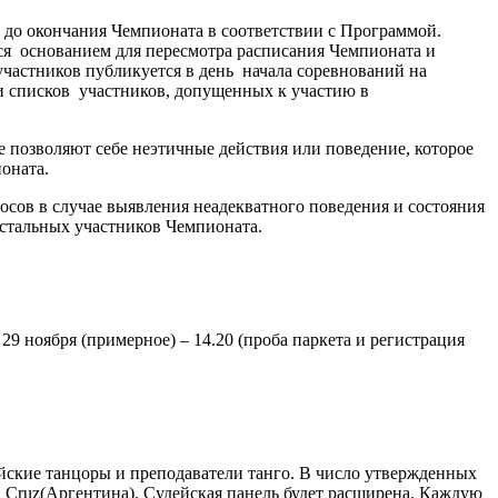
 до окончания Чемпионата в соответствии с Программой.
тся основанием для пересмотра расписания Чемпионата и
участников публикуется в день начала соревнований на
ти списков участников, допущенных к участию в
 позволяют себе неэтичные действия или поведение, которое
ионата.
сов в случае выявления неадекватного поведения и состояния
остальных участников Чемпионата.
а 29 ноября (примерное) – 14.20 (проба паркета и регистрация
ийские танцоры и преподаватели танго. В число утвержденных
a Cruz
(Аргентина).
Судейская панель будет расширена. Каждую