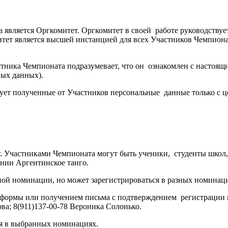
является Оргкомитет. Оргкомитет в своей работе руководствуе
итет является высшей инстанцией для всех Участников Чемпион
ника Чемпионата подразумевает, что он ознакомлен с настоящи
ьных данных).
ет полученные от Участников персональные данные только с це
. Участниками Чемпионата могут быть ученики, студенты школ, 
ении Аргентинское танго.
ной номинации, но может зарегистрироваться в разных номинаци
формы или получением письма с подтверждением регистрации 
ва; 8(911)137-00-78 Вероника Солонько.
ия в выбранных номинациях.