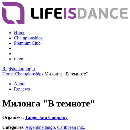
Home
Championships
Premium Club
ru
en
Registration
login
Home
Championships
Милонга "В темноте"
About
Reviews
Милонга "В темноте"
Organizer:
Tango Jam Company
Categories
:
Argentine tango
,
Caribbean mix
,