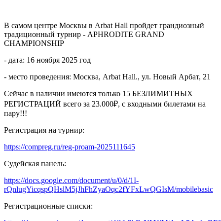
В самом центре Москвы в Arbat Hall пройдет грандиозный
традиционный турнир - APHRODITE GRAND
CHAMPIONSHIP
- дата: 16 ноября 2025 год
- место проведения: Москва, Arbat Hall., ул. Новый Арбат, 21
Сейчас в наличии имеются только 15 БЕЗЛИМИТНЫХ
РЕГИСТРАЦИЙ всего за 23.000₽, с входными билетами на
пару!!!
Регистрация на турнир:
https://compreg.ru/reg-proam-2025111645
Судейская панель:
https://docs.google.com/document/u/0/d/1I-
rQnlugYicqspQHslM5jJhFhZyaOqc2fYFxLwQGIsM/mobilebasic
Регистрационные списки: