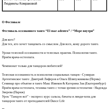
Людмилы Комраковой
О Фестивале
Фестиваль осознанного танго “El mar adentro” / “Море внутри”
Для кого?
Для тех, кто хочет танцевать со смыслом. Для всех, кому дорого танго.
Уроки телесной осознанности и телесных практик. Психология танго.
Приём врача-остеопата.
Чемпионат только для танцоров-любителей!
Телесная осознанность и психология социальных танцев - Сумиран
Аргентинское танго: Дмитрий Лиферов и Ольга Шляпужникова (Пермь)
Семинар про объятие в танго Макс Извеков & Катерина Зак (Екатеринбург)
Приём врача-остеопата, техника танго с точки зрения остеопатии - Надежда
Зверева (Париж)
Урок “Танцую всё” - экспресс курс сальсы, бачаты и линди-хопа для
танцоров танго от преподавателей Dance Life